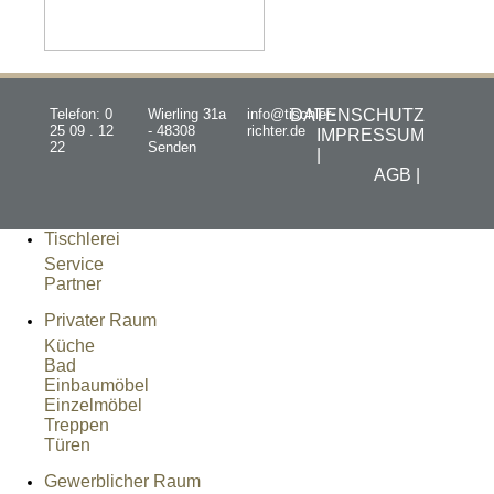
Telefon: 0
Wierling 31a
info@tischler-
DATENSCHUTZ
25 09 . 12
- 48308
richter.de
IMPRESSUM
22
Senden
|
AGB |
Tischlerei
Service
Partner
Privater Raum
Küche
Bad
Einbaumöbel
Einzelmöbel
Treppen
Türen
Gewerblicher Raum