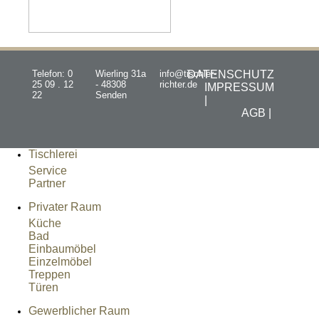
Telefon: 0
Wierling 31a
info@tischler-
DATENSCHUTZ
25 09 . 12
- 48308
richter.de
IMPRESSUM
22
Senden
|
AGB |
Tischlerei
Service
Partner
Privater Raum
Küche
Bad
Einbaumöbel
Einzelmöbel
Treppen
Türen
Gewerblicher Raum