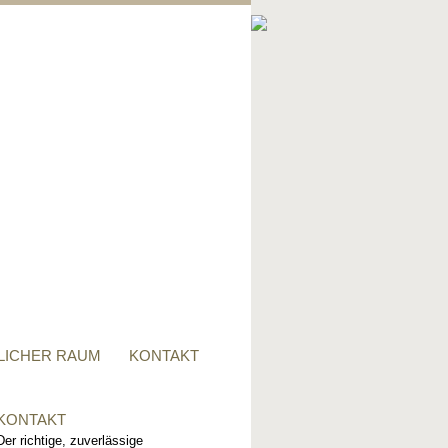
PRIVATER RAUM
Ob Tisch, Stuhl, Regal - oder
alles zusammen, für alle
Wünsche, sind wir der richtige
Ansprechpartner.
LICHER RAUM
KONTAKT
KONTAKT
Der richtige, zuverlässige