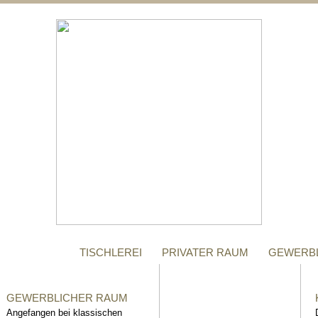
;
MANUFAKTUR
Gegründet im Jahr 1996,
steht das Tischler-
Unternehmen Richter bis
heute für höchste Qualität.
TISCHLEREI
PRIVATER RAUM
GEWERB
GEWERBLICHER RAUM
Angefangen bei klassischen