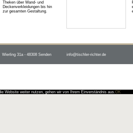
Theken über Wand- und
Deckenverkleidungen bis hin
zur gesamten Gestaltung.
Wierling 31a - 48308 Senden
info@tischler-richter.de
e Website weiter nutzen, gehen wir von Ihrem Einverständnis aus.
OK