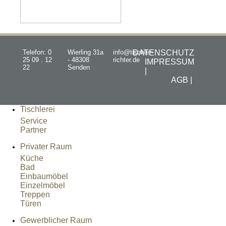
Telefon: 0
Wierling 31a
info@tischler-
DATENSCHUTZ
25 09 . 12
- 48308
richter.de
IMPRESSUM
22
Senden
|
AGB |
Tischlerei
Service
Partner
Privater Raum
Küche
Bad
Einbaumöbel
Einzelmöbel
Treppen
Türen
Gewerblicher Raum