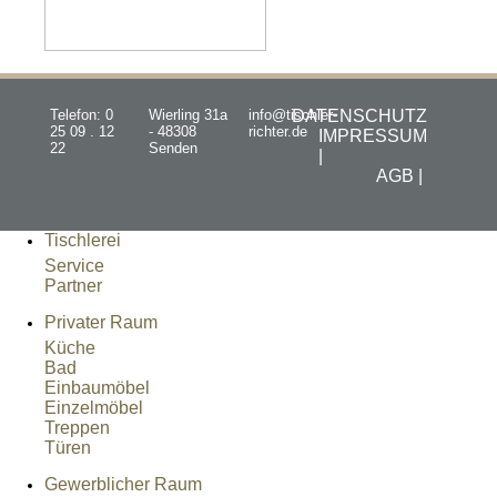
Telefon: 0
Wierling 31a
info@tischler-
DATENSCHUTZ
25 09 . 12
- 48308
richter.de
IMPRESSUM
22
Senden
|
AGB |
Tischlerei
Service
Partner
Privater Raum
Küche
Bad
Einbaumöbel
Einzelmöbel
Treppen
Türen
Gewerblicher Raum