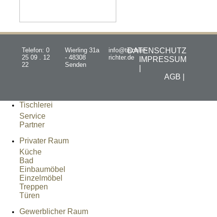
Telefon: 0
Wierling 31a
info@tischler-
DATENSCHUTZ
25 09 . 12
- 48308
richter.de
IMPRESSUM
22
Senden
|
AGB |
Tischlerei
Service
Partner
Privater Raum
Küche
Bad
Einbaumöbel
Einzelmöbel
Treppen
Türen
Gewerblicher Raum