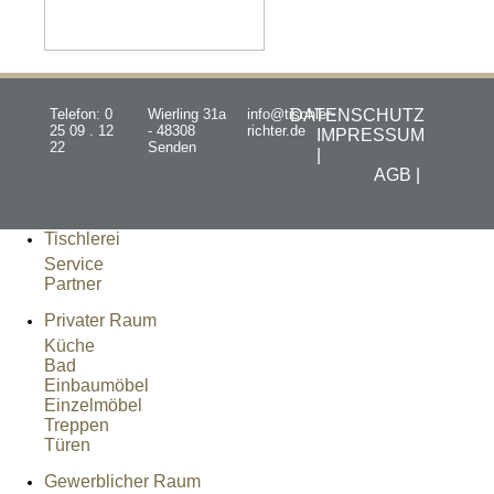
Telefon: 0
Wierling 31a
info@tischler-
DATENSCHUTZ
25 09 . 12
- 48308
richter.de
IMPRESSUM
22
Senden
|
AGB |
Tischlerei
Service
Partner
Privater Raum
Küche
Bad
Einbaumöbel
Einzelmöbel
Treppen
Türen
Gewerblicher Raum