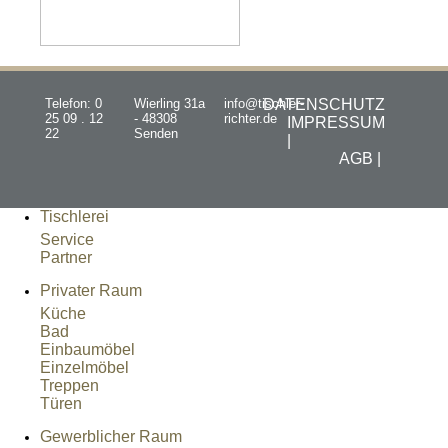
Telefon: 0
Wierling 31a
info@tischler-
DATENSCHUTZ
25 09 . 12
- 48308
richter.de
IMPRESSUM
22
Senden
|
AGB |
Tischlerei
Service
Partner
Privater Raum
Küche
Bad
Einbaumöbel
Einzelmöbel
Treppen
Türen
Gewerblicher Raum