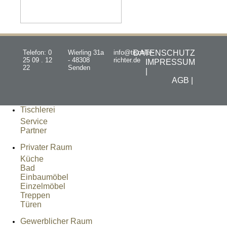
Telefon: 0
Wierling 31a
info@tischler-
DATENSCHUTZ
25 09 . 12
- 48308
richter.de
IMPRESSUM
22
Senden
|
AGB |
Tischlerei
Service
Partner
Privater Raum
Küche
Bad
Einbaumöbel
Einzelmöbel
Treppen
Türen
Gewerblicher Raum