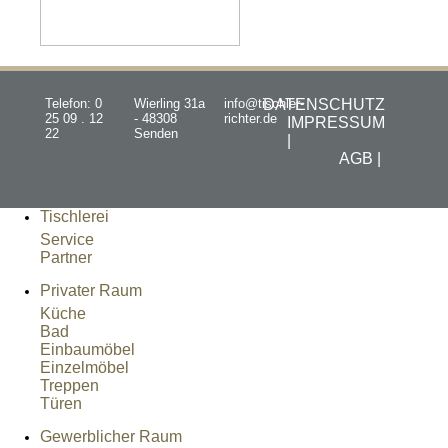
Telefon: 0
Wierling 31a
info@tischler-
DATENSCHUTZ
25 09 . 12
- 48308
richter.de
IMPRESSUM
22
Senden
|
AGB |
Tischlerei
Service
Partner
Privater Raum
Küche
Bad
Einbaumöbel
Einzelmöbel
Treppen
Türen
Gewerblicher Raum