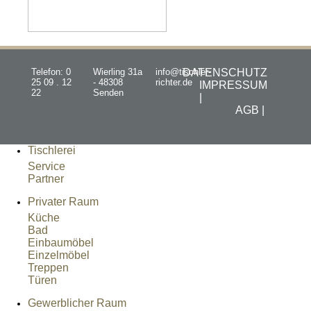
Telefon: 0
Wierling 31a
info@tischler-
DATENSCHUTZ
25 09 . 12
- 48308
richter.de
IMPRESSUM
22
Senden
|
AGB |
Tischlerei
Service
Partner
Privater Raum
Küche
Bad
Einbaumöbel
Einzelmöbel
Treppen
Türen
Gewerblicher Raum