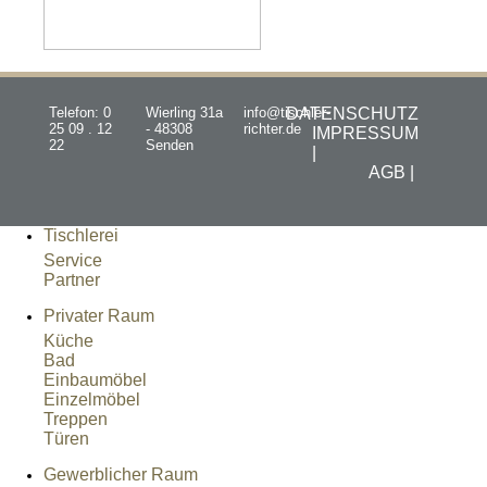
Telefon: 0
Wierling 31a
info@tischler-
DATENSCHUTZ
25 09 . 12
- 48308
richter.de
IMPRESSUM
22
Senden
|
AGB |
Tischlerei
Service
Partner
Privater Raum
Küche
Bad
Einbaumöbel
Einzelmöbel
Treppen
Türen
Gewerblicher Raum