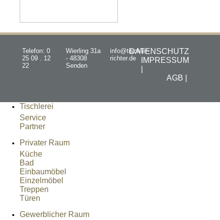
Telefon: 0
Wierling 31a
info@tischler-
DATENSCHUTZ
25 09 . 12
- 48308
richter.de
IMPRESSUM
22
Senden
|
AGB |
Tischlerei
Service
Partner
Privater Raum
Küche
Bad
Einbaumöbel
Einzelmöbel
Treppen
Türen
Gewerblicher Raum