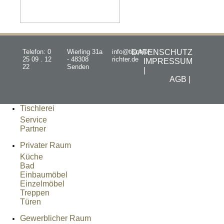
Telefon: 0
Wierling 31a
info@tischler-
DATENSCHUTZ
25 09 . 12
- 48308
richter.de
IMPRESSUM
22
Senden
|
AGB |
Tischlerei
Service
Partner
Privater Raum
Küche
Bad
Einbaumöbel
Einzelmöbel
Treppen
Türen
Gewerblicher Raum