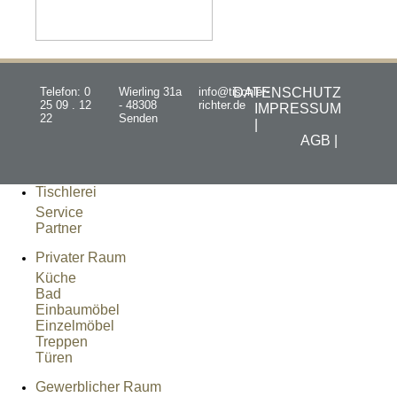
Telefon: 0
Wierling 31a
info@tischler-
DATENSCHUTZ
25 09 . 12
- 48308
richter.de
IMPRESSUM
22
Senden
|
AGB |
Tischlerei
Service
Partner
Privater Raum
Küche
Bad
Einbaumöbel
Einzelmöbel
Treppen
Türen
Gewerblicher Raum