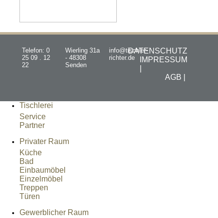
Telefon: 0
Wierling 31a
info@tischler-
DATENSCHUTZ
25 09 . 12
- 48308
richter.de
IMPRESSUM
22
Senden
|
AGB |
Tischlerei
Service
Partner
Privater Raum
Küche
Bad
Einbaumöbel
Einzelmöbel
Treppen
Türen
Gewerblicher Raum