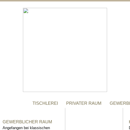
;
MANUFAKTUR
Gegründet im Jahr 1996,
steht das Tischler-
Unternehmen Richter bis
heute für höchste Qualität.
TISCHLEREI
PRIVATER RAUM
GEWERB
GEWERBLICHER RAUM
Angefangen bei klassischen