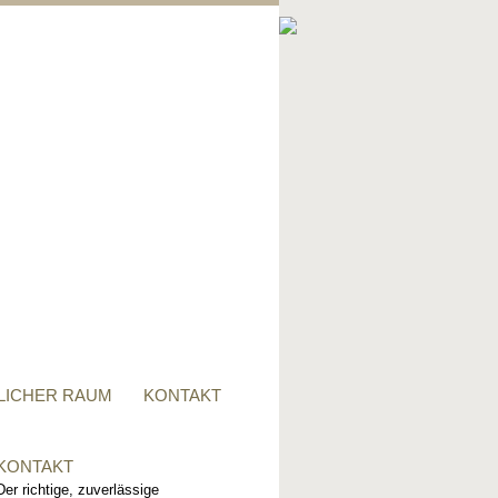
PRIVATER RAUM
Ob Tisch, Stuhl, Regal - oder
alles zusammen, für alle
Wünsche, sind wir der richtige
Ansprechpartner.
LICHER RAUM
KONTAKT
KONTAKT
Der richtige, zuverlässige