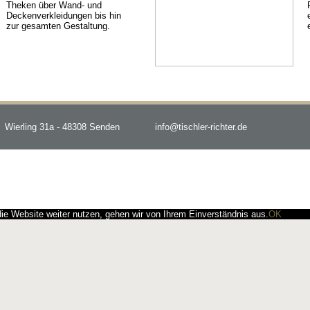
Theken über Wand- und
Deckenverkleidungen bis hin
zur gesamten Gestaltung.
Wierling 31a - 48308 Senden
info@tischler-richter.de
e Website weiter nutzen, gehen wir von Ihrem Einverständnis aus.
OK