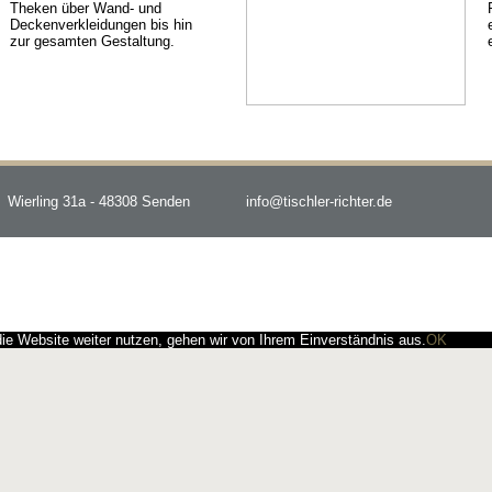
Theken über Wand- und
Deckenverkleidungen bis hin
zur gesamten Gestaltung.
Wierling 31a - 48308 Senden
info@tischler-richter.de
e Website weiter nutzen, gehen wir von Ihrem Einverständnis aus.
OK