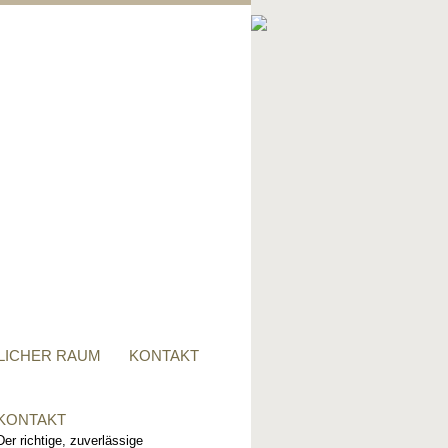
PRIVATER RAUM
Ob Tisch, Stuhl, Regal - oder
alles zusammen, für alle
Wünsche, sind wir der richtige
Ansprechpartner.
LICHER RAUM
KONTAKT
KONTAKT
Der richtige, zuverlässige