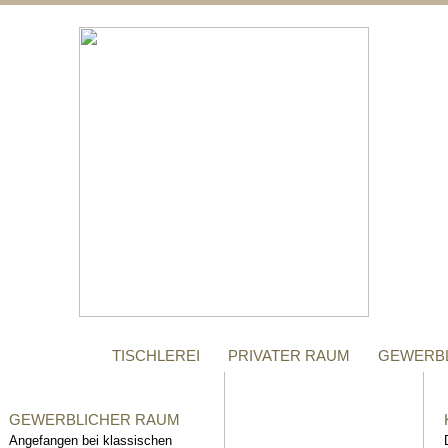
;
MANUFAKTUR
Gegründet im Jahr 1996,
steht das Tischler-
Unternehmen Richter bis
heute für höchste Qualität.
TISCHLEREI
PRIVATER RAUM
GEWERB
GEWERBLICHER RAUM
Angefangen bei klassischen