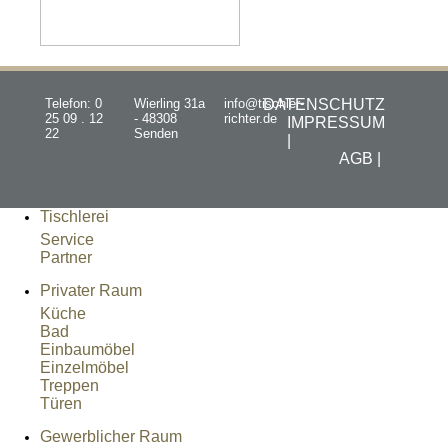
Telefon: 0
Wierling 31a
info@tischler-
DATENSCHUTZ
25 09 . 12
- 48308
richter.de
IMPRESSUM
22
Senden
|
AGB |
Tischlerei
Service
Partner
Privater Raum
Küche
Bad
Einbaumöbel
Einzelmöbel
Treppen
Türen
Gewerblicher Raum