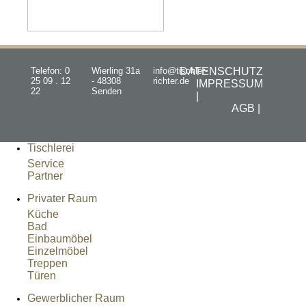
Telefon: 0
Wierling 31a
info@tischler-
DATENSCHUTZ
25 09 . 12
- 48308
richter.de
IMPRESSUM
22
Senden
|
AGB |
Tischlerei
Service
Partner
Privater Raum
Küche
Bad
Einbaumöbel
Einzelmöbel
Treppen
Türen
Gewerblicher Raum