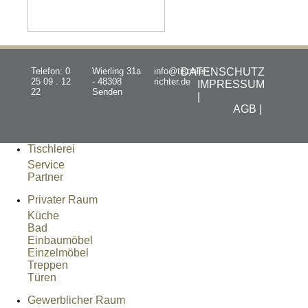
Telefon: 0
Wierling 31a
info@tischler-
DATENSCHUTZ
25 09 . 12
- 48308
richter.de
IMPRESSUM
22
Senden
|
AGB |
Tischlerei
Service
Partner
Privater Raum
Küche
Bad
Einbaumöbel
Einzelmöbel
Treppen
Türen
Gewerblicher Raum