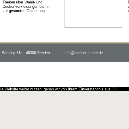
Theken über Wand- und
Deckenverkleidungen bis hin
zur gesamten Gestaltung.
Wierling 31a - 48308 Senden
info@tischler-richter.de
e Website weiter nutzen, gehen wir von Ihrem Einverständnis aus.
OK