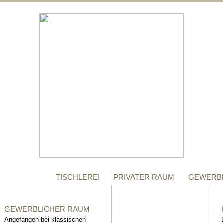
;
MANUFAKTUR
Gegründet im Jahr 1996,
steht das Tischler-
Unternehmen Richter bis
heute für höchste Qualität.
TISCHLEREI
PRIVATER RAUM
GEWERB
GEWERBLICHER RAUM
Angefangen bei klassischen