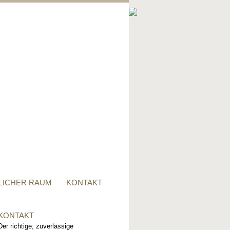
PRIVATER RAUM
Ob Tisch, Stuhl, Regal - oder
alles zusammen, für alle
Wünsche, sind wir der richtige
Ansprechpartner.
LICHER RAUM
KONTAKT
KONTAKT
Der richtige, zuverlässige