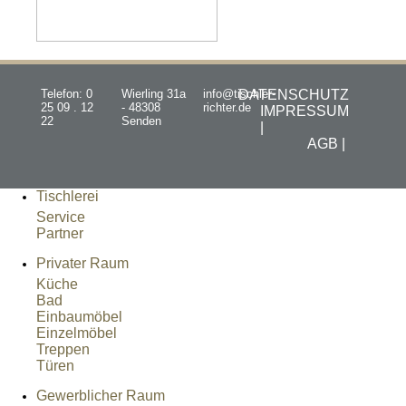
Telefon: 0
Wierling 31a
info@tischler-
DATENSCHUTZ
25 09 . 12
- 48308
richter.de
IMPRESSUM
22
Senden
|
AGB |
Tischlerei
Service
Partner
Privater Raum
Küche
Bad
Einbaumöbel
Einzelmöbel
Treppen
Türen
Gewerblicher Raum