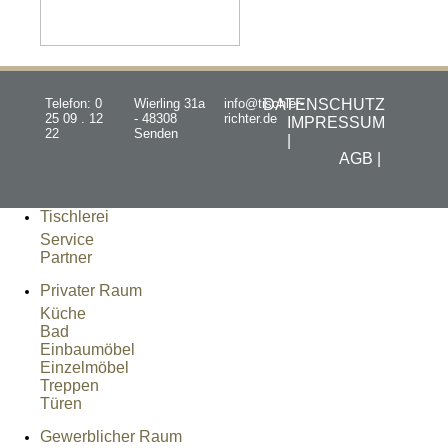
Telefon: 0
Wierling 31a
info@tischler-
DATENSCHUTZ
25 09 . 12
- 48308
richter.de
IMPRESSUM
22
Senden
|
AGB |
Tischlerei
Service
Partner
Privater Raum
Küche
Bad
Einbaumöbel
Einzelmöbel
Treppen
Türen
Gewerblicher Raum