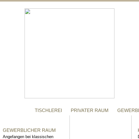
;
MANUFAKTUR
Gegründet im Jahr 1996,
steht das Tischler-
Unternehmen Richter bis
heute für höchste Qualität.
TISCHLEREI
PRIVATER RAUM
GEWERB
GEWERBLICHER RAUM
Angefangen bei klassischen