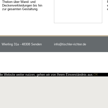
Theken über Wand- und
Deckenverkleidungen bis hin
zur gesamten Gestaltung.
Wierling 31a - 48308 Senden
info@tischler-richter.de
e Website weiter nutzen, gehen wir von Ihrem Einverständnis aus.
OK