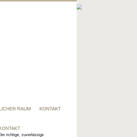
PRIVATER RAUM
Ob Tisch, Stuhl, Regal - oder
alles zusammen, für alle
Wünsche, sind wir der richtige
Ansprechpartner.
LICHER RAUM
KONTAKT
KONTAKT
Der richtige, zuverlässige