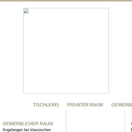
;
MANUFAKTUR
Gegründet im Jahr 1996,
steht das Tischler-
Unternehmen Richter bis
heute für höchste Qualität.
TISCHLEREI
PRIVATER RAUM
GEWERB
GEWERBLICHER RAUM
Angefangen bei klassischen