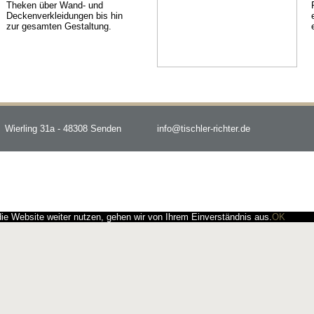
Theken über Wand- und
Deckenverkleidungen bis hin
zur gesamten Gestaltung.
Wierling 31a - 48308 Senden
info@tischler-richter.de
e Website weiter nutzen, gehen wir von Ihrem Einverständnis aus.
OK