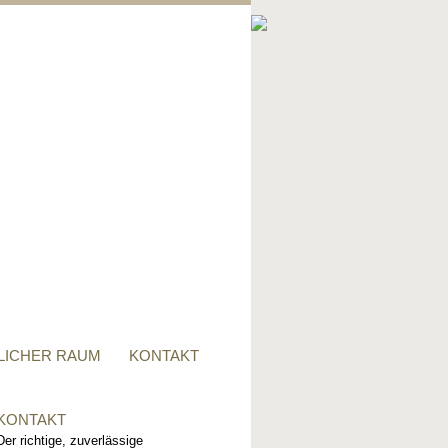
PRIVATER RAUM
Ob Tisch, Stuhl, Regal - oder
alles zusammen, für alle
Wünsche, sind wir der richtige
Ansprechpartner.
LICHER RAUM
KONTAKT
KONTAKT
Der richtige, zuverlässige