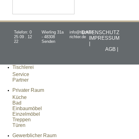
Telefon: 0
Wierling 31a
info@tischler-
DATENSCHUTZ
25 09 . 12
- 48308
richter.de
IMPRESSUM
22
Senden
|
AGB |
Tischlerei
Service
Partner
Privater Raum
Küche
Bad
Einbaumöbel
Einzelmöbel
Treppen
Türen
Gewerblicher Raum