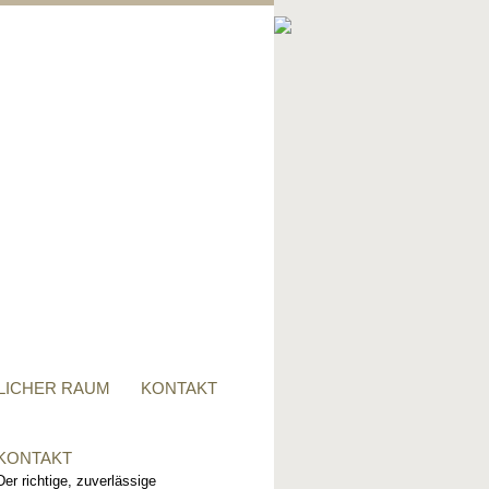
PRIVATER RAUM
Ob Tisch, Stuhl, Regal - oder
alles zusammen, für alle
Wünsche, sind wir der richtige
Ansprechpartner.
LICHER RAUM
KONTAKT
KONTAKT
Der richtige, zuverlässige