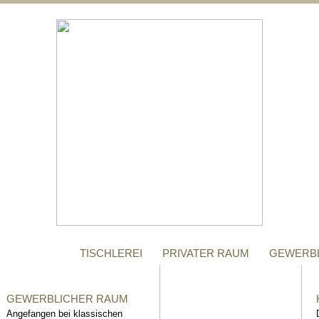
;
MANUFAKTUR
Gegründet im Jahr 1996,
steht das Tischler-
Unternehmen Richter bis
heute für höchste Qualität.
TISCHLEREI
PRIVATER RAUM
GEWERB
GEWERBLICHER RAUM
Angefangen bei klassischen