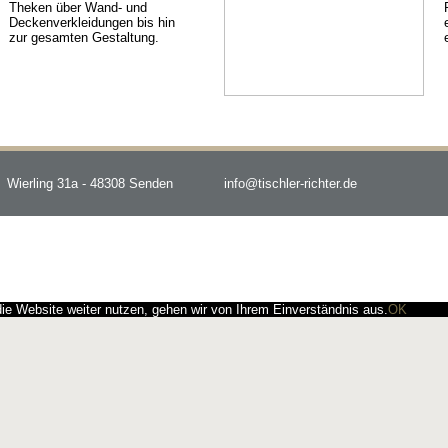
Theken über Wand- und
Deckenverkleidungen bis hin
zur gesamten Gestaltung.
Wierling 31a - 48308 Senden
info@tischler-richter.de
e Website weiter nutzen, gehen wir von Ihrem Einverständnis aus.
OK