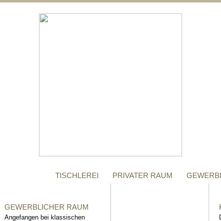
;
MANUFAKTUR
Gegründet im Jahr 1996,
steht das Tischler-
Unternehmen Richter bis
heute für höchste Qualität.
TISCHLEREI
PRIVATER RAUM
GEWERB
GEWERBLICHER RAUM
Angefangen bei klassischen