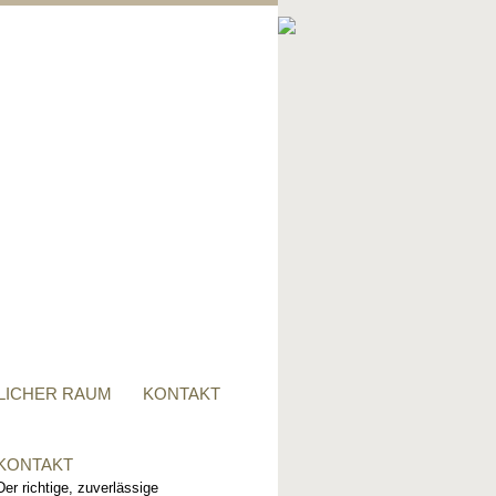
PRIVATER RAUM
Ob Tisch, Stuhl, Regal - oder
alles zusammen, für alle
Wünsche, sind wir der richtige
Ansprechpartner.
LICHER RAUM
KONTAKT
KONTAKT
Der richtige, zuverlässige