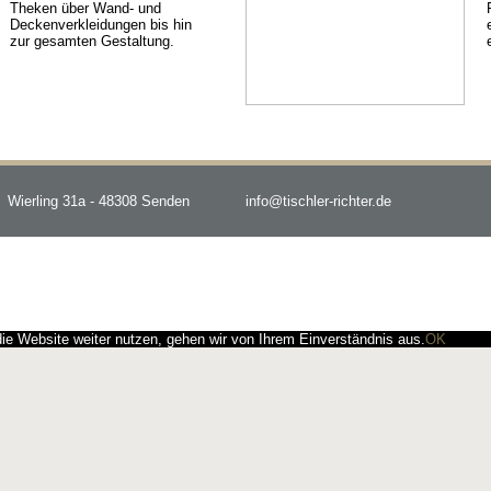
Theken über Wand- und
Deckenverkleidungen bis hin
zur gesamten Gestaltung.
Wierling 31a - 48308 Senden
info@tischler-richter.de
e Website weiter nutzen, gehen wir von Ihrem Einverständnis aus.
OK