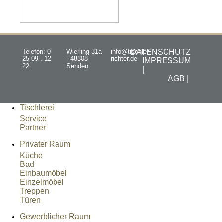
Telefon: 0
Wierling 31a
info@tischler-
DATENSCHUTZ
25 09 . 12
- 48308
richter.de
IMPRESSUM
22
Senden
|
AGB |
Tischlerei
Service
Partner
Privater Raum
Küche
Bad
Einbaumöbel
Einzelmöbel
Treppen
Türen
Gewerblicher Raum