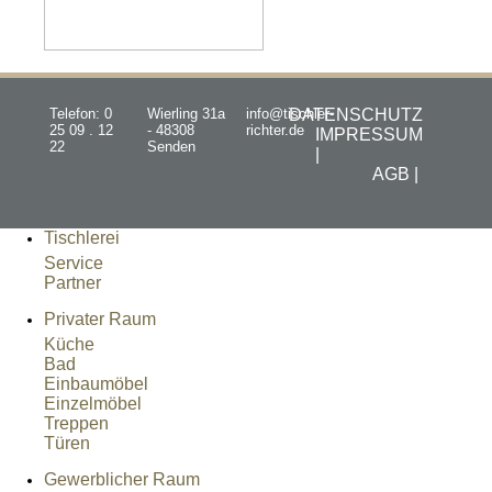
Telefon: 0
Wierling 31a
info@tischler-
DATENSCHUTZ
25 09 . 12
- 48308
richter.de
IMPRESSUM
22
Senden
|
AGB |
Tischlerei
Service
Partner
Privater Raum
Küche
Bad
Einbaumöbel
Einzelmöbel
Treppen
Türen
Gewerblicher Raum