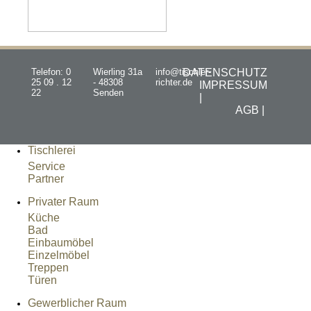
Telefon: 0
Wierling 31a
info@tischler-
DATENSCHUTZ
25 09 . 12
- 48308
richter.de
IMPRESSUM
22
Senden
|
AGB |
Tischlerei
Service
Partner
Privater Raum
Küche
Bad
Einbaumöbel
Einzelmöbel
Treppen
Türen
Gewerblicher Raum