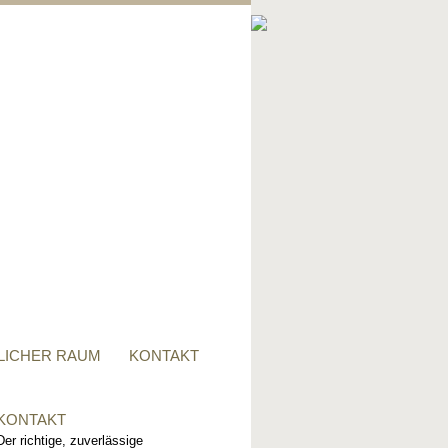
PRIVATER RAUM
Ob Tisch, Stuhl, Regal - oder
alles zusammen, für alle
Wünsche, sind wir der richtige
Ansprechpartner.
LICHER RAUM
KONTAKT
KONTAKT
Der richtige, zuverlässige