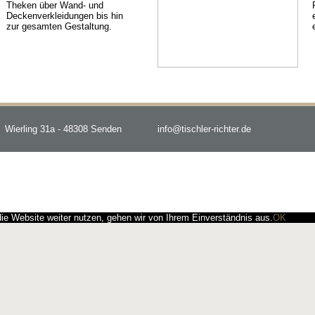
Theken über Wand- und
Deckenverkleidungen bis hin
zur gesamten Gestaltung.
Wierling 31a - 48308 Senden
info@tischler-richter.de
e Website weiter nutzen, gehen wir von Ihrem Einverständnis aus.
OK