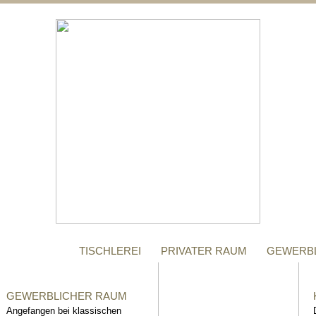
;
MANUFAKTUR
Gegründet im Jahr 1996,
steht das Tischler-
Unternehmen Richter bis
heute für höchste Qualität.
TISCHLEREI
PRIVATER RAUM
GEWERB
GEWERBLICHER RAUM
Angefangen bei klassischen