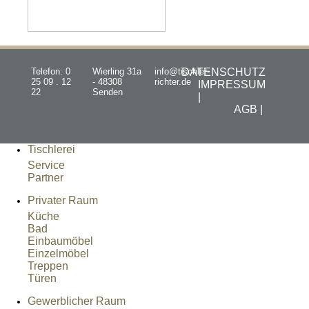
Telefon: 0
Wierling 31a
info@tischler-
DATENSCHUTZ
25 09 . 12
- 48308
richter.de
IMPRESSUM
22
Senden
|
AGB |
Tischlerei
Service
Partner
Privater Raum
Küche
Bad
Einbaumöbel
Einzelmöbel
Treppen
Türen
Gewerblicher Raum