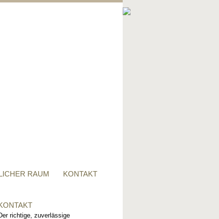
PRIVATER RAUM
Ob Tisch, Stuhl, Regal - oder
alles zusammen, für alle
Wünsche, sind wir der richtige
Ansprechpartner.
LICHER RAUM
KONTAKT
KONTAKT
Der richtige, zuverlässige