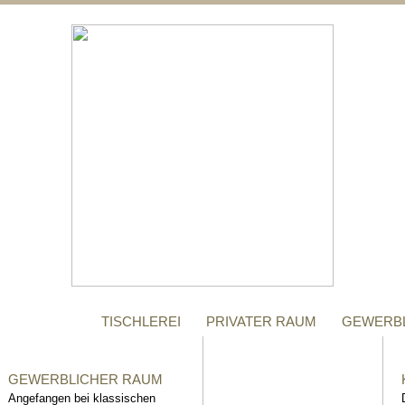
;
MANUFAKTUR
Gegründet im Jahr 1996,
steht das Tischler-
Unternehmen Richter bis
heute für höchste Qualität.
TISCHLEREI
PRIVATER RAUM
GEWERB
GEWERBLICHER RAUM
Angefangen bei klassischen