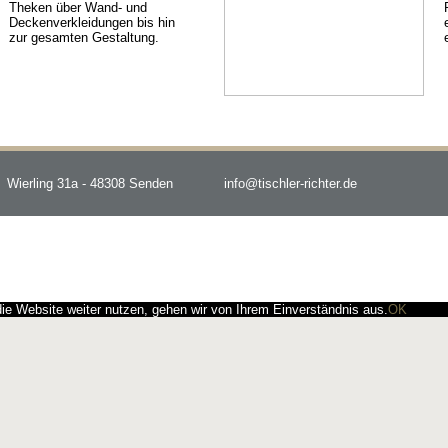
Theken über Wand- und
Deckenverkleidungen bis hin
zur gesamten Gestaltung.
Wierling 31a - 48308 Senden
info@tischler-richter.de
e Website weiter nutzen, gehen wir von Ihrem Einverständnis aus.
OK