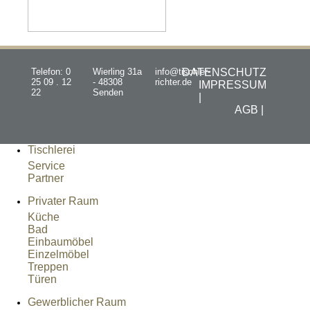
Telefon: 0
Wierling 31a
info@tischler-
DATENSCHUTZ
25 09 . 12
- 48308
richter.de
IMPRESSUM
22
Senden
|
AGB |
Tischlerei
Service
Partner
Privater Raum
Küche
Bad
Einbaumöbel
Einzelmöbel
Treppen
Türen
Gewerblicher Raum