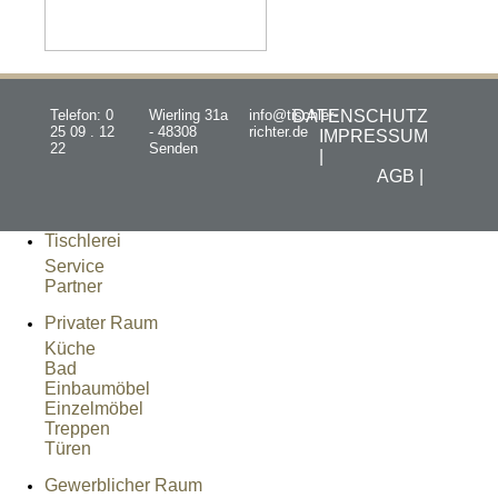
Telefon: 0
Wierling 31a
info@tischler-
DATENSCHUTZ
25 09 . 12
- 48308
richter.de
IMPRESSUM
22
Senden
|
AGB |
Tischlerei
Service
Partner
Privater Raum
Küche
Bad
Einbaumöbel
Einzelmöbel
Treppen
Türen
Gewerblicher Raum