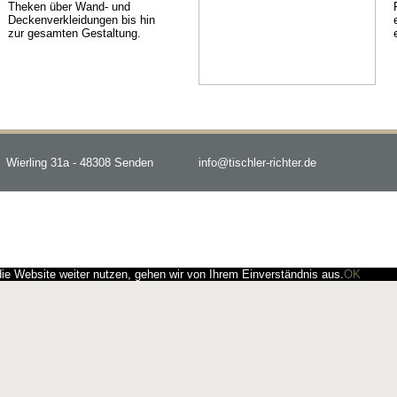
Theken über Wand- und
Deckenverkleidungen bis hin
zur gesamten Gestaltung.
Wierling 31a - 48308 Senden
info@tischler-richter.de
e Website weiter nutzen, gehen wir von Ihrem Einverständnis aus.
OK