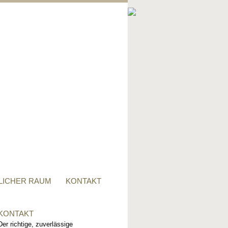
PRIVATER RAUM
Ob Tisch, Stuhl, Regal - oder
alles zusammen, für alle
Wünsche, sind wir der richtige
Ansprechpartner.
LICHER RAUM
KONTAKT
KONTAKT
Der richtige, zuverlässige