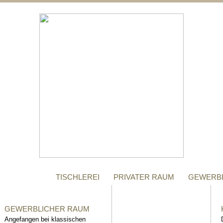
;
MANUFAKTUR
Gegründet im Jahr 1996,
steht das Tischler-
Unternehmen Richter bis
heute für höchste Qualität.
TISCHLEREI
PRIVATER RAUM
GEWERB
GEWERBLICHER RAUM
Angefangen bei klassischen