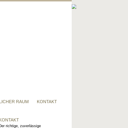
PRIVATER RAUM
Ob Tisch, Stuhl, Regal - oder
alles zusammen, für alle
Wünsche, sind wir der richtige
Ansprechpartner.
LICHER RAUM
KONTAKT
KONTAKT
Der richtige, zuverlässige