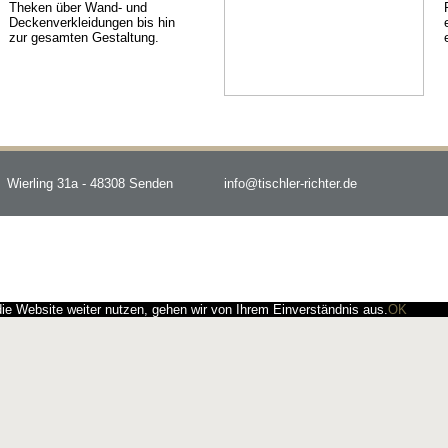
Theken über Wand- und
Deckenverkleidungen bis hin
zur gesamten Gestaltung.
Wierling 31a - 48308 Senden
info@tischler-richter.de
e Website weiter nutzen, gehen wir von Ihrem Einverständnis aus.
OK