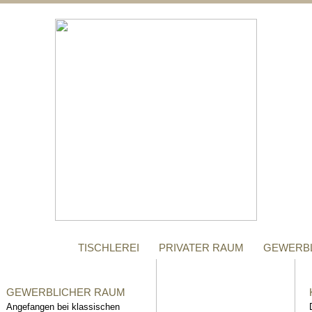
;
MANUFAKTUR
Gegründet im Jahr 1996,
steht das Tischler-
Unternehmen Richter bis
heute für höchste Qualität.
TISCHLEREI
PRIVATER RAUM
GEWERB
GEWERBLICHER RAUM
Angefangen bei klassischen