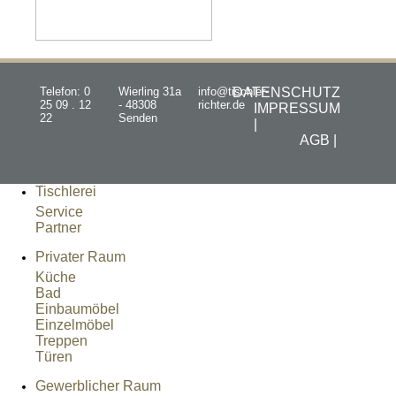
Telefon: 0
Wierling 31a
info@tischler-
DATENSCHUTZ
25 09 . 12
- 48308
richter.de
IMPRESSUM
22
Senden
|
AGB |
Tischlerei
Service
Partner
Privater Raum
Küche
Bad
Einbaumöbel
Einzelmöbel
Treppen
Türen
Gewerblicher Raum