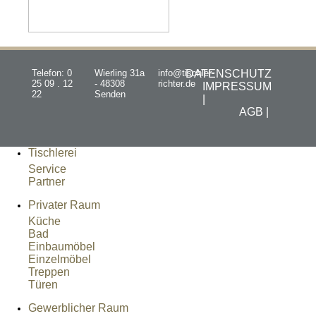
Telefon: 0
Wierling 31a
info@tischler-
DATENSCHUTZ
25 09 . 12
- 48308
richter.de
IMPRESSUM
22
Senden
|
AGB |
Tischlerei
Service
Partner
Privater Raum
Küche
Bad
Einbaumöbel
Einzelmöbel
Treppen
Türen
Gewerblicher Raum