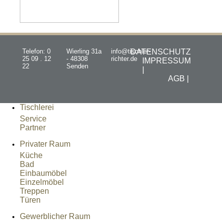
Telefon: 0
Wierling 31a
info@tischler-
DATENSCHUTZ
25 09 . 12
- 48308
richter.de
IMPRESSUM
22
Senden
|
AGB |
Tischlerei
Service
Partner
Privater Raum
Küche
Bad
Einbaumöbel
Einzelmöbel
Treppen
Türen
Gewerblicher Raum