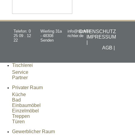
Telefon: 0
Wierling 31a
info@tischler-
DATENSCHUTZ
25 09 . 12
- 48308
richter.de
IMPRESSUM
22
Senden
|
AGB |
Tischlerei
Service
Partner
Privater Raum
Küche
Bad
Einbaumöbel
Einzelmöbel
Treppen
Türen
Gewerblicher Raum