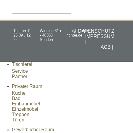
Telefon: 0
Wierling 31a
info@tischler-
DATENSCHUTZ
25 09 . 12
- 48308
richter.de
IMPRESSUM
22
Senden
|
AGB |
Tischlerei
Service
Partner
Privater Raum
Küche
Bad
Einbaumöbel
Einzelmöbel
Treppen
Türen
Gewerblicher Raum