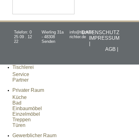
Telefon: 0
Wierling 31a
info@tischler-
DATENSCHUTZ
25 09 . 12
- 48308
richter.de
IMPRESSUM
22
Senden
|
AGB |
Tischlerei
Service
Partner
Privater Raum
Küche
Bad
Einbaumöbel
Einzelmöbel
Treppen
Türen
Gewerblicher Raum