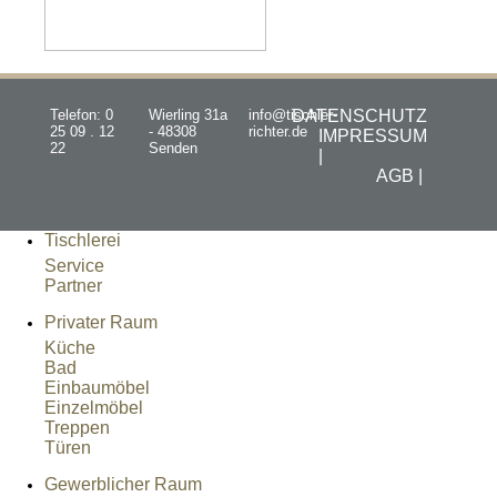
Telefon: 0
Wierling 31a
info@tischler-
DATENSCHUTZ
25 09 . 12
- 48308
richter.de
IMPRESSUM
22
Senden
|
AGB |
Tischlerei
Service
Partner
Privater Raum
Küche
Bad
Einbaumöbel
Einzelmöbel
Treppen
Türen
Gewerblicher Raum