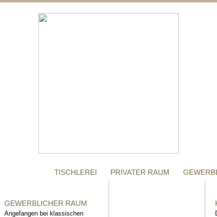
;
MANUFAKTUR
Gegründet im Jahr 1996,
steht das Tischler-
Unternehmen Richter bis
heute für höchste Qualität.
TISCHLEREI
PRIVATER RAUM
GEWERB
GEWERBLICHER RAUM
Angefangen bei klassischen