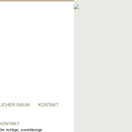
PRIVATER RAUM
Ob Tisch, Stuhl, Regal - oder
alles zusammen, für alle
Wünsche, sind wir der richtige
Ansprechpartner.
LICHER RAUM
KONTAKT
KONTAKT
Der richtige, zuverlässige