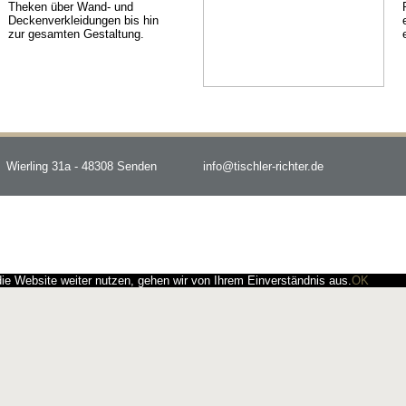
Theken über Wand- und
Deckenverkleidungen bis hin
zur gesamten Gestaltung.
Wierling 31a - 48308 Senden
info@tischler-richter.de
e Website weiter nutzen, gehen wir von Ihrem Einverständnis aus.
OK