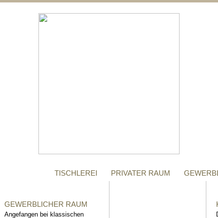
;
MANUFAKTUR
Gegründet im Jahr 1996,
steht das Tischler-
Unternehmen Richter bis
heute für höchste Qualität.
TISCHLEREI
PRIVATER RAUM
GEWERB
GEWERBLICHER RAUM
Angefangen bei klassischen