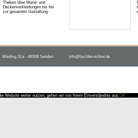
Theken über Wand- und
Deckenverkleidungen bis hin
zur gesamten Gestaltung.
Wierling 31a - 48308 Senden
info@tischler-richter.de
e Website weiter nutzen, gehen wir von Ihrem Einverständnis aus.
OK