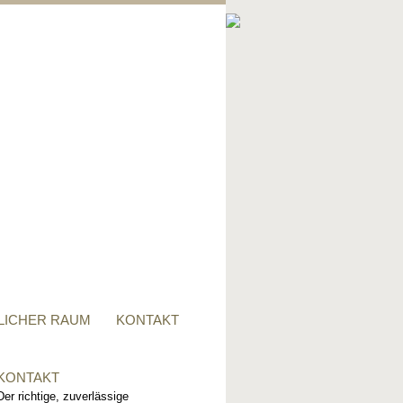
PRIVATER RAUM
Ob Tisch, Stuhl, Regal - oder
alles zusammen, für alle
Wünsche, sind wir der richtige
Ansprechpartner.
LICHER RAUM
KONTAKT
KONTAKT
Der richtige, zuverlässige