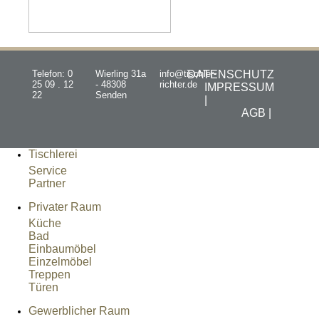
Telefon: 0
Wierling 31a
info@tischler-
DATENSCHUTZ
25 09 . 12
- 48308
richter.de
IMPRESSUM
22
Senden
|
AGB |
Tischlerei
Service
Partner
Privater Raum
Küche
Bad
Einbaumöbel
Einzelmöbel
Treppen
Türen
Gewerblicher Raum