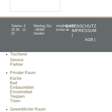
Telefon: 0
Wierling 31a
info@tischler-
DATENSCHUTZ
25 09 . 12
- 48308
richter.de
IMPRESSUM
22
Senden
|
AGB |
Tischlerei
Service
Partner
Privater Raum
Küche
Bad
Einbaumöbel
Einzelmöbel
Treppen
Türen
Gewerblicher Raum